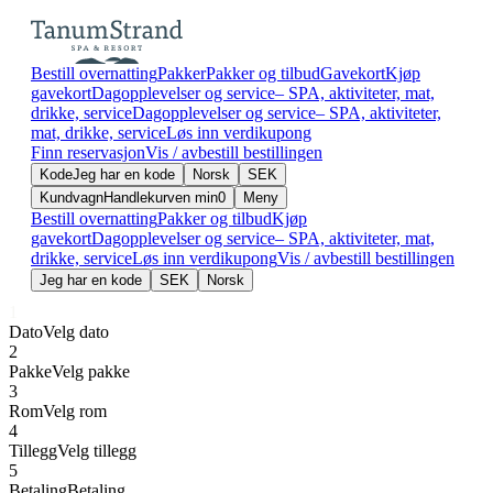
Bestill overnatting
Pakker
Pakker og tilbud
Gavekort
Kjøp
gavekort
Dagopplevelser og service– SPA, aktiviteter, mat,
drikke, service
Dagopplevelser og service– SPA, aktiviteter,
mat, drikke, service
Løs inn verdikupong
Finn reservasjon
Vis / avbestill bestillingen
Kode
Jeg har en kode
Norsk
SEK
Kundvagn
Handlekurven min
0
Meny
Bestill overnatting
Pakker og tilbud
Kjøp
gavekort
Dagopplevelser og service– SPA, aktiviteter, mat,
drikke, service
Løs inn verdikupong
Vis / avbestill bestillingen
Jeg har en kode
SEK
Norsk
1
1
Dato
Velg dato
2
Pakke
Velg pakke
3
Rom
Velg rom
4
Tillegg
Velg tillegg
5
Betaling
Betaling